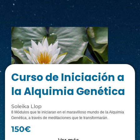
Curso de Iniciación a
la Alquimia Genética
Soleika Llop
8 Módulos que te iniciaran en el maravilloso mundo de la Alquimia
Genética, a través de meditaciones que te transformarán.
150€