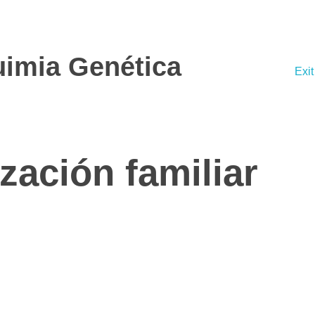
uimia Genética
Exi
ación familiar